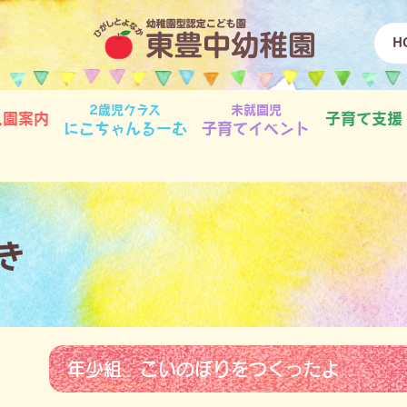
H
2歳児クラス
未就園児
入園案内
子育て支援
にこちゃんるーむ
子育てイベント
き
年少組 こいのぼりをつくったよ