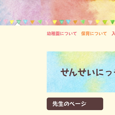
幼稚園について
保育について
せんせいにっ
先生のページ