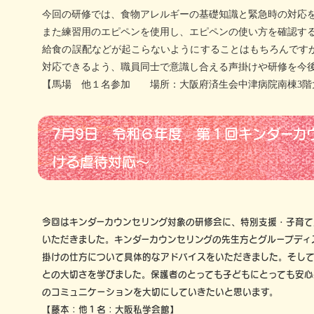
今回の研修では、食物アレルギーの基礎知識と緊急時の対応
また練習用のエピペンを使用し、エピペンの使い方を確認す
給食の誤配などが起こらないようにすることはもちろんです
対応できるよう、職員同士で意識し合える声掛けや研修を今
【馬場 他１名参加 場所：大阪府済生会中津病院南棟3階
7月9日 令和６年度 第１回キンダーカ
ける虐待対応～
今回はキンダーカウンセリング対象の研修会に、特別支援・子育
いただきました。キンダーカウンセリングの先生方とグループディ
掛けの仕方について具体的なアドバイスをいただきました。そし
との大切さを学びました。保護者のとっても子どもにとっても安心
のコミュニケーションを大切にしていきたいと思います。
【藤本：他１名：大阪私学会館】