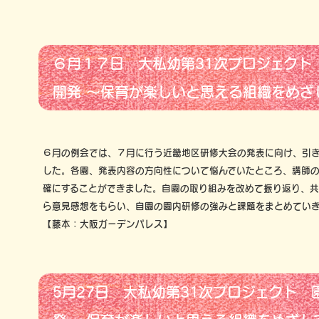
６月１７日 大私幼第31次プロジェクト
開発 ～保育が楽しいと思える組織をめざ
６月の例会では、７月に行う近畿地区研修大会の発表に向け、引
した。各園、発表内容の方向性について悩んでいたところ、講師
確にすることができました。自園の取り組みを改めて振り返り、
ら意見感想をもらい、自園の園内研修の強みと課題をまとめてい
【藤本：大阪ガーデンパレス】
5月27日 大私幼第31次プロジェクト