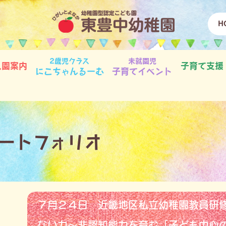
H
2歳児クラス
未就園児
入園案内
子育て支援
にこちゃんるーむ
子育てイベント
ートフォリオ
７月２４日 近畿地区私立幼稚園教員研修
ない力～非認知能力を育む「子ども中心