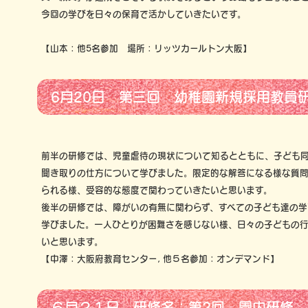
今回の学びを日々の保育で活かしていきたいです。
【山本：他5名参加 場所：リッツカールトン大阪】
6月20日 第三回 幼稚園新規採用教員
前半の研修では、児童虐待の現状について知るとともに、子ども
聞き取りの仕方について学びました。限定的な解答になる様な質
られる様、受容的な態度で関わっていきたいと思います。
後半の研修では、障がいの有無に関わらず、すべての子ども達の
学びました。一人ひとりが困難さを感じない様、日々の子どもの
いと思います。
【中澤：大阪府教育センター, 他５名参加：オンデマンド】
６月２１日 研修名：第2回 園内研修