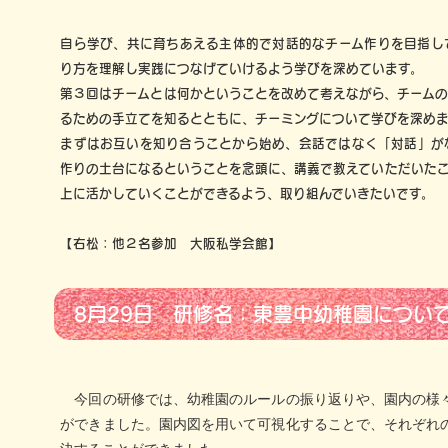
自ら学び、共に育ちあえる主体的で対話的なチーム作りを目指し
り方を理解し実践につなげていけるよう学びを深めています。
第３回はチームとは何かということを改めて考えながら、チーム
るための手立てを知るとともに、チーミングについて学びを深め
まずはお互いを知り合うことから始め、会話ではなく「対話」が
作りの土台になるということを念頭に、講義で教えていただいた
上に活かしていくことができるよう、取り組んでいきたいです。
【右松：他２名参加 大阪私学会館】
8月29日 研修名：東豊中幼稚園につい
今回の研修では、幼稚園のルールの振り返りや、園内の様
ができました。園内図を用いて可視化することで、それぞれ