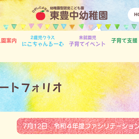
H
2歳児クラス
未就園児
入園案内
子育て支援
にこちゃんるーむ
子育てイベント
ートフォリオ
7月12日 令和４年度ファシリテーショ