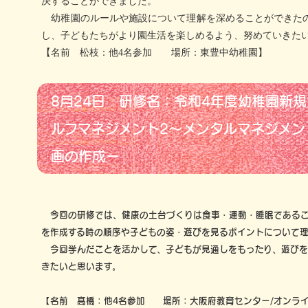
決することができました。
幼稚園のルールや施設について理解を深めることができた
し、子どもたちがより園生活を楽しめるよう、努めていきた
【名前 松枝：他4名参加 場所：東豊中幼稚園】
8月24日 研修名：令和4年度幼稚園新
ルフマネジメント2～メンタルマネジメン
画の作成ー
今回の研修では、健康の土台づくりは食事・運動・睡眠であるこ
を作成する時の順序や子どもの姿・遊びを見るポイントについて
今回学んだことを活かして、子どもが見通しをもったり、遊びを
きたいと思います。
【名前 髙橋：他4名参加 場所：大阪府教育センター/オンラ