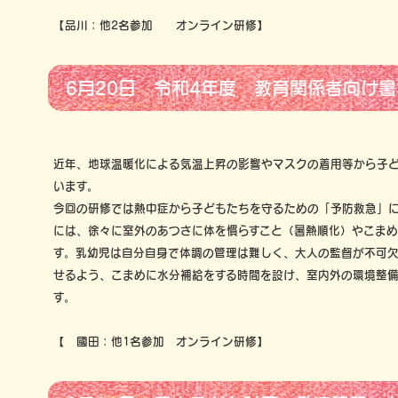
【品川：他2名参加 オンライン研修】
6月20日 令和4年度 教育関係者向け
近年、地球温暖化による気温上昇の影響やマスクの着用等から子
います。
今回の研修では熱中症から子どもたちを守るための「予防救急」
には、徐々に室外のあつさに体を慣らすこと（暑熱順化）やこまめ
す。乳幼児は自分自身で体調の管理は難しく、大人の監督が不可
せるよう、こまめに水分補給をする時間を設け、室内外の環境整
す。
【 國田：他1名参加 オンライン研修】