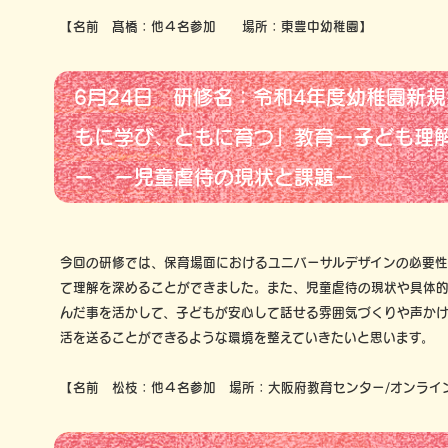
【名前 髙橋：他４名参加 場所：東豊中幼稚園】
6月24日 研修名：令和4年度幼稚園新
もに学び、ともに育つ」教育ー子ども理
ー ー児童虐待の現状と課題ー
今回の研修では、保育場面におけるユニバーサルデザインの必要性
て理解を深めることができました。また、児童虐待の現状や具体
んだ事を活かして、子どもが安心して話せる雰囲気づくりや声か
活を送ることができるような環境を整えていきたいと思います。
【名前 松枝：他４名参加 場所：大阪府教育センター/オンライ