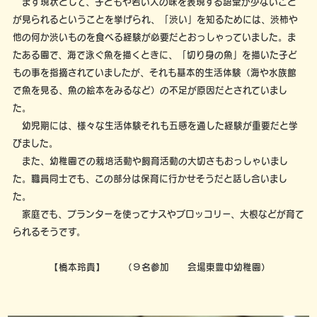
まず現状として、子どもや若い人の味を表現する語彙が少ないこと
が見られるということを挙げられ、「渋い」を知るためには、渋柿や
他の何か渋いものを食べる経験が必要だとおっしゃっていました。ま
たある園で、海で泳ぐ魚を描くときに、「切り身の魚」を描いた子ど
もの事を指摘されていましたが、それも基本的生活体験（海や水族館
で魚を見る、魚の絵本をみるなど）の不足が原因だとされていまし
た。
幼児期には、様々な生活体験それも五感を通した経験が重要だと学
びました。
また、幼稚園での栽培活動や飼育活動の大切さもおっしゃいまし
た。職員同士でも、この部分は保育に行かせそうだと話し合いまし
た。
家庭でも、プランターを使ってナスやブロッコリー、大根などが育て
られるそうです。
【橋本玲貴】 （９名参加 会場東豊中幼稚園）