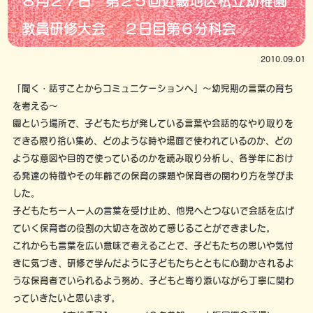
８月２７日 第２５回近畿地区私立幼稚園
教員研修大会 ２日目第６分科会
2010.09.01
「聞く・話すことからコミュニケーションへ」～幼児期の言葉の育ち
を考える～
園という場所で、子どもたちが発している言葉や会話的なやり取りを
できる限り拾い集め、どのような時や場面で使われているのか、どの
ような意図や目的で使っているのかを読み取り分析し、各学年におけ
る発達の特徴やその年齢での保育の課題や保育者の関わり方を学びま
した。
子どもたち一人一人の言葉を受け止め、他児へとつないで会話を広げ
ていく保育者の役割の大切さを改めて感じることができました。
これからも言葉を広い意味で考えることで、子どもたちの思いや気付
きに気づき、研修で学んだように子どもたちとともに心動かされるよ
うな保育者でいられるよう努め、子どもと寄り添いながら丁寧に関わ
っていきたいと思います。