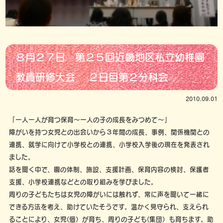
８月２７日 第２５回近畿地区私立幼稚園
教員研修大会 ２日目第２分科会
2010.09.01
「一人一人が育つ保育～一人の子の成長をみつめて～」
障がいを持つ女児との出会いから３年間の成長、事例、関係機関との
連携、就学に向けて小学校との連携、小学校入学後の現在を発表され
ました。
話を聞く中で、園の体制、施設、支援計画、保育内容の検討、保護者
支援、小学校連携などとの取り組みを学びました。
周りの子どもたちは女児の障がいには触れず、常に声を聞いて一緒に
できる方法を考え、助けていたそうです。温かく見守られ、支えられ
ることにより、女児(個）が育ち、周りの子ども(集団）も育ちます。助